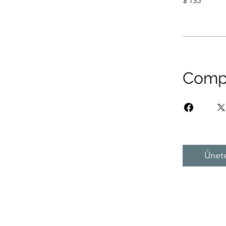
$ 135
Compa
Únet