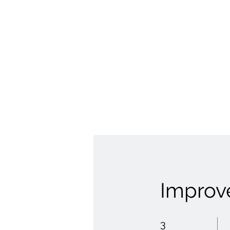
Improve
3 semanas
3