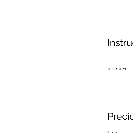
Instr
dissmovr
Preci